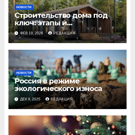
НОВОСТИ
Строительство дома под
ключ: этапы и
планирование бюджета
ФЕВ 19, 2026
РЕДАКЦИЯ
НОВОСТИ
Россия в режиме
экологического износа
ДЕК 9, 2025
РЕДАКЦИЯ