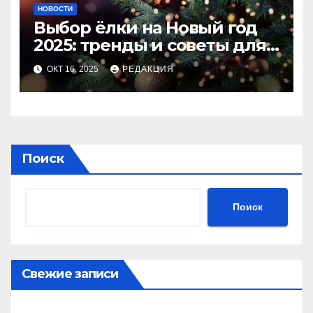
НОВОСТИ
Выбор ёлки на Новый год
2025: тренды и советы для
идеального праздника
ОКТ 16, 2025
РЕДАКЦИЯ
Поиск
Поиск
Свежие записи