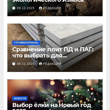
09.12.2025
РЕДАКЦИЯ
СТРОЙМАТЕРИАЛЫ
Сравнение плит ПД и ПАГ:
что выбрать для
долговечного и прочного
04.12.2025
РЕДАКЦИЯ
покрытия
НОВОСТИ
Выбор ёлки на Новый год