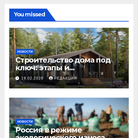
You missed
НОВОСТИ
Строительство дома под
ключ: этапы и
планирование бюджета
19.02.2026
РЕДАКЦИЯ
НОВОСТИ
Россия в режиме
экологического износа