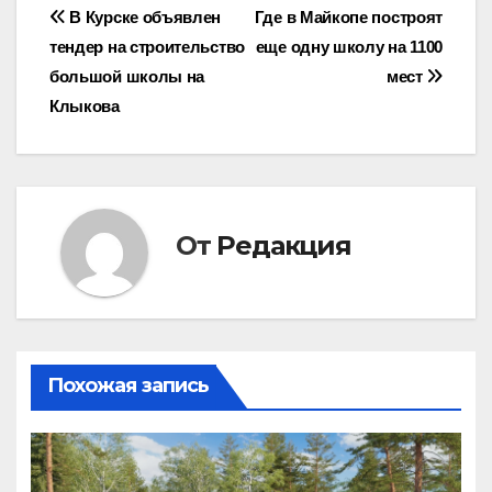
Навигация
В Курске объявлен
Где в Майкопе построят
тендер на строительство
еще одну школу на 1100
по
большой школы на
мест
записям
Клыкова
От
Редакция
Похожая запись