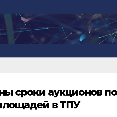
ны сроки аукционов по
площадей в ТПУ