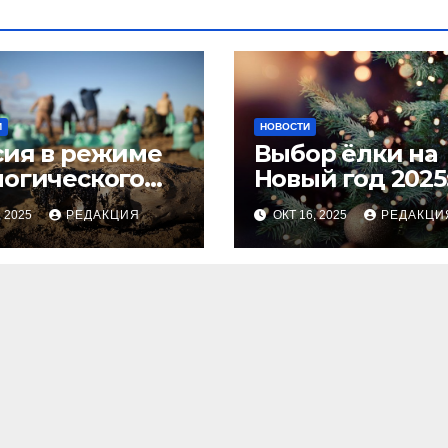
И
НОВОСТИ
сия в режиме
Выбор ёлки на
логического
Новый год 2025
оса
тренды и сове
, 2025
РЕДАКЦИЯ
ОКТ 16, 2025
РЕДАКЦИ
для идеальног
праздника