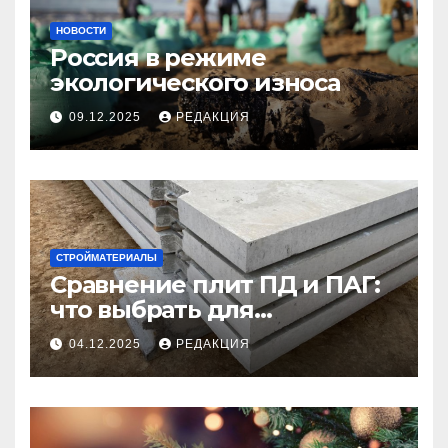
НОВОСТИ
Россия в режиме
экологического износа
09.12.2025
РЕДАКЦИЯ
СТРОЙМАТЕРИАЛЫ
Сравнение плит ПД и ПАГ:
что выбрать для
долговечного и прочного
04.12.2025
РЕДАКЦИЯ
покрытия