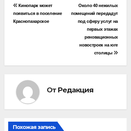
Навигация
Кинопарк может
Около 40 нежилых
появиться в поселение
помещений передадут
по
Краснопахарское
под сферу услуг на
записям
первых этажах
реновационных
новостроек на юге
столицы
От
Редакция
Похожая запись