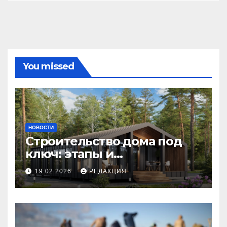
You missed
НОВОСТИ
Строительство дома под
ключ: этапы и
планирование бюджета
19.02.2026
РЕДАКЦИЯ