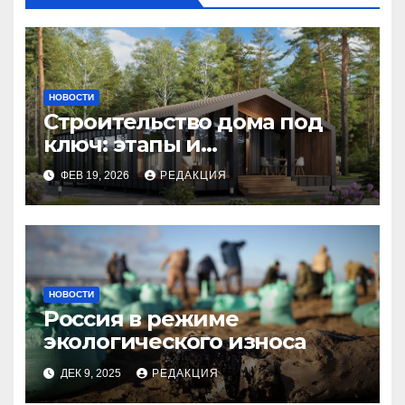
НОВОСТИ
Строительство дома под
ключ: этапы и
планирование бюджета
ФЕВ 19, 2026
РЕДАКЦИЯ
НОВОСТИ
Россия в режиме
экологического износа
ДЕК 9, 2025
РЕДАКЦИЯ