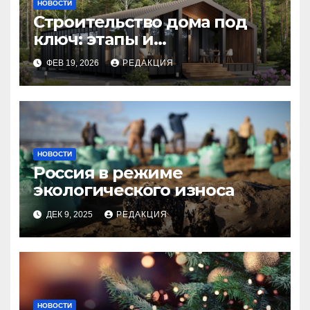
НОВОСТИ
Строительство дома под
ключ: этапы и
планирование бюджета
ФЕВ 19, 2026
РЕДАКЦИЯ
НОВОСТИ
Россия в режиме
экологического износа
ДЕК 9, 2025
РЕДАКЦИЯ
НОВОСТИ