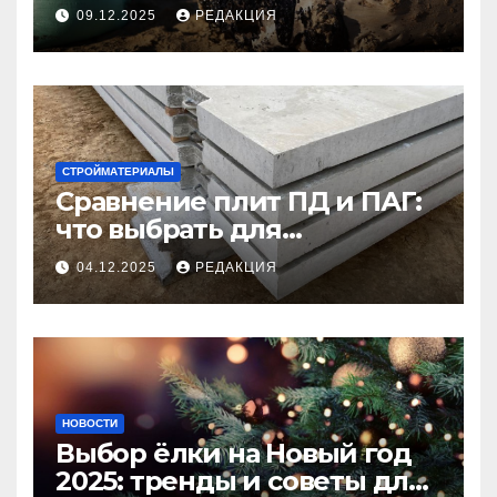
09.12.2025
РЕДАКЦИЯ
СТРОЙМАТЕРИАЛЫ
Сравнение плит ПД и ПАГ:
что выбрать для
долговечного и прочного
04.12.2025
РЕДАКЦИЯ
покрытия
НОВОСТИ
Выбор ёлки на Новый год
2025: тренды и советы для