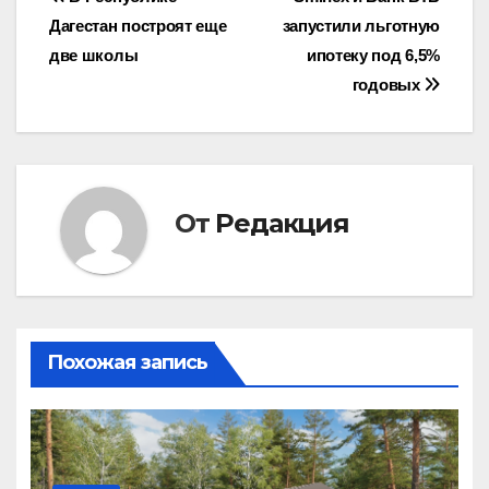
Навигация
Дагестан построят еще
запустили льготную
по
две школы
ипотеку под 6,5%
записям
годовых
От
Редакция
Похожая запись