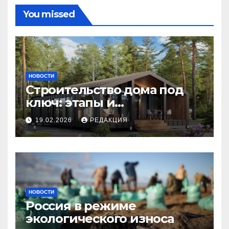
You missed
НОВОСТИ
Строительство дома под
ключ: этапы и
планирование бюджета
19.02.2026
РЕДАКЦИЯ
НОВОСТИ
Россия в режиме
экологического износа