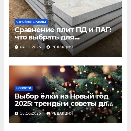
СТРОЙМАТЕРИАЛЫ
Сравнение плит ПД и ПАГ:
что выбрать для
долговечного и прочного
04.12.2025
РЕДАКЦИЯ
покрытия
НОВОСТИ
Выбор ёлки на Новый год
2025: тренды и советы для
идеального праздника
16.10.2025
РЕДАКЦИЯ