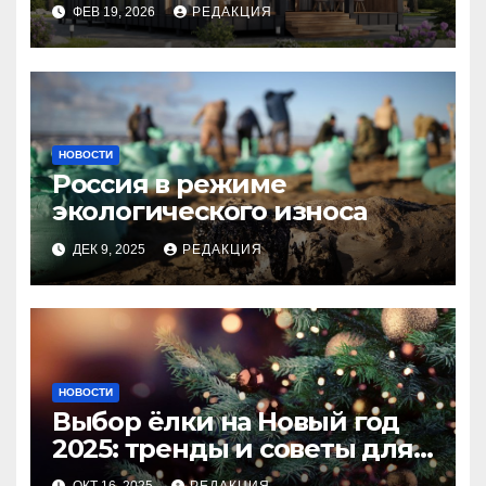
планирование бюджета
ФЕВ 19, 2026
РЕДАКЦИЯ
НОВОСТИ
Россия в режиме
экологического износа
ДЕК 9, 2025
РЕДАКЦИЯ
НОВОСТИ
Выбор ёлки на Новый год
2025: тренды и советы для
идеального праздника