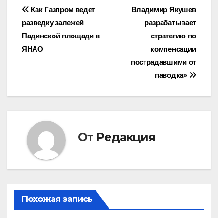
Навигация
Как Газпром ведет
Владимир Якушев
разведку залежей
разрабатывает
по
Падинской площади в
стратегию по
записям
ЯНАО
компенсации
пострадавшими от
паводка»
От
Редакция
Похожая запись