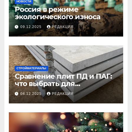
НОВОСТИ
Россия в режиме
экологического износа
09.12.2025
РЕДАКЦИЯ
СТРОЙМАТЕРИАЛЫ
Сравнение плит ПД и ПАГ:
что выбрать для
долговечного и прочного
04.12.2025
РЕДАКЦИЯ
покрытия