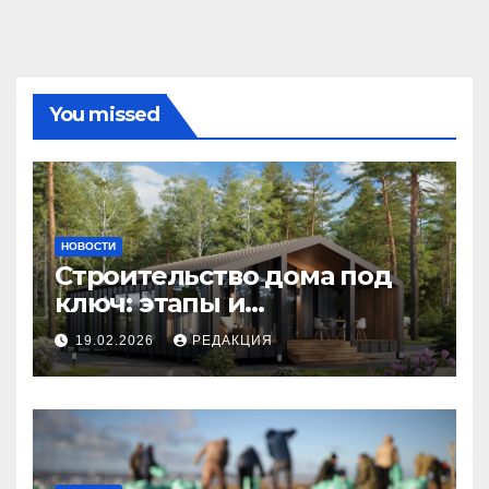
You missed
НОВОСТИ
Строительство дома под
ключ: этапы и
планирование бюджета
19.02.2026
РЕДАКЦИЯ