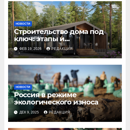
НОВОСТИ
Строительство дома под
ключ: этапы и
планирование бюджета
ФЕВ 19, 2026
РЕДАКЦИЯ
НОВОСТИ
Россия в режиме
экологического износа
ДЕК 9, 2025
РЕДАКЦИЯ