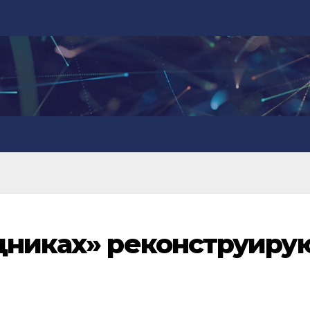
дниках» реконструиру