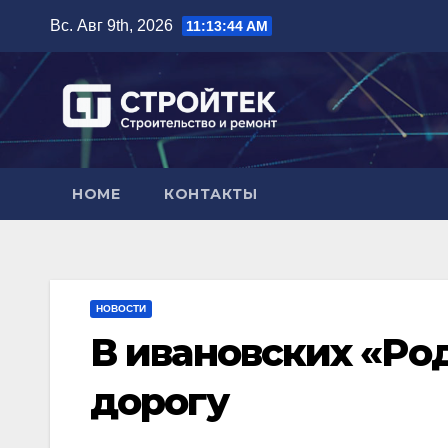
Перейти
Вс. Авг 9th, 2026
11:13:45 AM
к
содержимому
HOME
КОНТАКТЫ
НОВОСТИ
В ивановских «Ро
дорогу