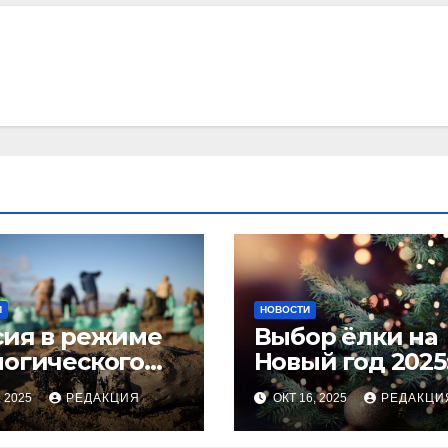
И
НОВОСТИ
сия в режиме
Выбор ёлки на
логического
Новый год 2025
оса
тренды и сове
, 2025
РЕДАКЦИЯ
ОКТ 16, 2025
РЕДАКЦИ
для идеальног
праздника