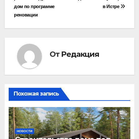
по
дом по программе
в Истре
записям
реновации
От
Редакция
Похожая запись
НОВОСТИ