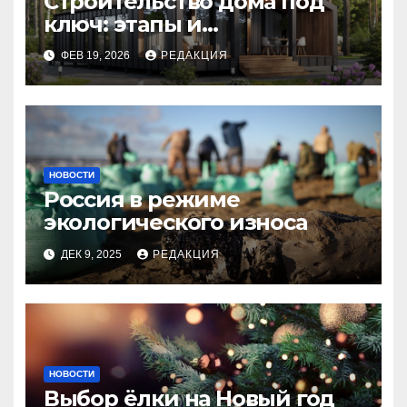
Строительство дома под
ключ: этапы и
планирование бюджета
ФЕВ 19, 2026
РЕДАКЦИЯ
НОВОСТИ
Россия в режиме
экологического износа
ДЕК 9, 2025
РЕДАКЦИЯ
НОВОСТИ
Выбор ёлки на Новый год