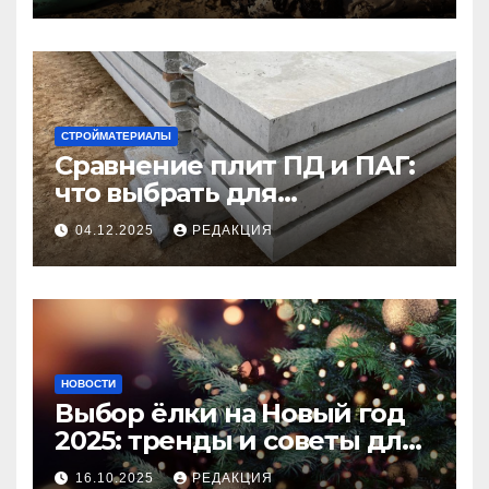
СТРОЙМАТЕРИАЛЫ
Сравнение плит ПД и ПАГ:
что выбрать для
долговечного и прочного
04.12.2025
РЕДАКЦИЯ
покрытия
НОВОСТИ
Выбор ёлки на Новый год
2025: тренды и советы для
идеального праздника
16.10.2025
РЕДАКЦИЯ