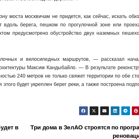
ону моста москвичам не придется, как сейчас, искать обх
ут вдоль берега, пешком по прогулочной зоне или проех
ектом предусмотрено обустройство двух наземных пешех
лочных и велосипедных маршрутов, — рассказал нача
рхитектуры Максим Кандыбайло. — В результате реконстр
остью 240 метров не только свяжет территории по обе ст
я этого будет укреплен берег реки, а также построена подп
удет в
Три дома в ЗелАО строятся по прогр
реновац