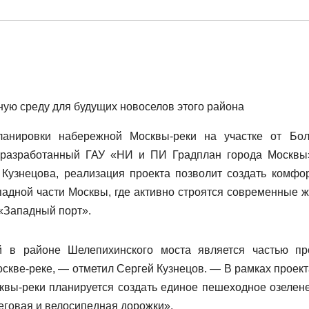
ную среду для будущих новоселов этого района
ланировки набережной Москвы-реки на участке от Бо
 разработанный ГАУ «НИ и ПИ Градплан города Москвы
 Кузнецова, реализация проекта позволит создать комфо
падной части Москвы, где активно строятся современные 
 «Западный порт».
 в районе Шелепихинского моста является частью пр
скве-реке, — отметил Сергей Кузнецов. — В рамках проект
квы-реки планируется создать единое пешеходное озелен
беговая и велосипедная дорожки».