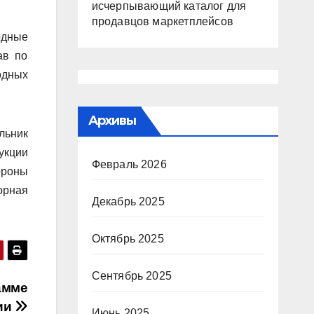
исчерпывающий каталог для
продавцов маркетплейсов
одные
ав по
одных
Архивы
льник
укции
Февраль 2026
ороны
орная
Декабрь 2025
Октябрь 2025
Сентябрь 2025
амме
ии
Июнь 2025