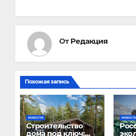
по
записям
От
Редакция
Похожая запись
НОВОСТИ
НОВОСТ
Строительство
Рос
дома под ключ:
эко