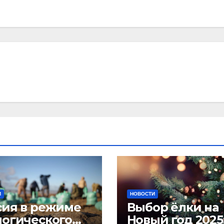
И
НОВОСТИ
сия в режиме
Выбор ёлки на
логического
Новый год 2025