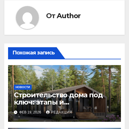
От
Author
Похожая запись
НОВОСТИ
Строительство дома под
ключ: этапы и
планирование бюджета
ФЕВ 19, 2026
РЕДАКЦИЯ