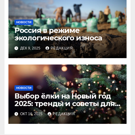
НОВОСТИ
Россия в режиме
экологического износа
ДЕК 9, 2025
РЕДАКЦИЯ
НОВОСТИ
Выбор ёлки на Новый год
2025: тренды и советы для
идеального праздника
ОКТ 16, 2025
РЕДАКЦИЯ