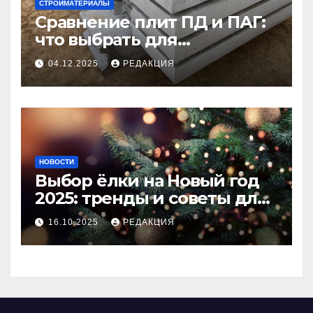
СТРОЙМАТЕРИАЛЫ
Сравнение плит ПД и ПАГ:
что выбрать для
долговечного и прочного
04.12.2025
РЕДАКЦИЯ
покрытия
НОВОСТИ
Выбор ёлки на Новый год
2025: тренды и советы для
идеального праздника
16.10.2025
РЕДАКЦИЯ