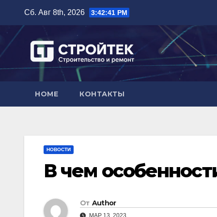
Перейти
Сб. Авг 8th, 2026
3:42:42 PM
к
содержимому
HOME
КОНТАКТЫ
НОВОСТИ
В чем особенност
От
Author
МАР 13, 2023