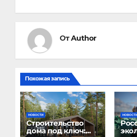
по
записям
От
Author
Похожая запись
НОВОСТИ
НОВОСТ
Строительство
Рос
дома под ключ:
эко