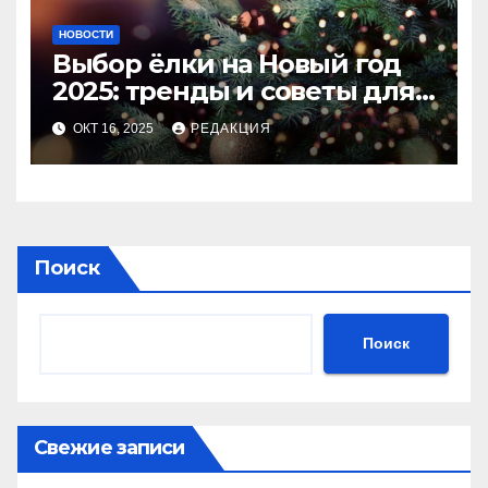
НОВОСТИ
Выбор ёлки на Новый год
2025: тренды и советы для
идеального праздника
ОКТ 16, 2025
РЕДАКЦИЯ
Поиск
Поиск
Свежие записи