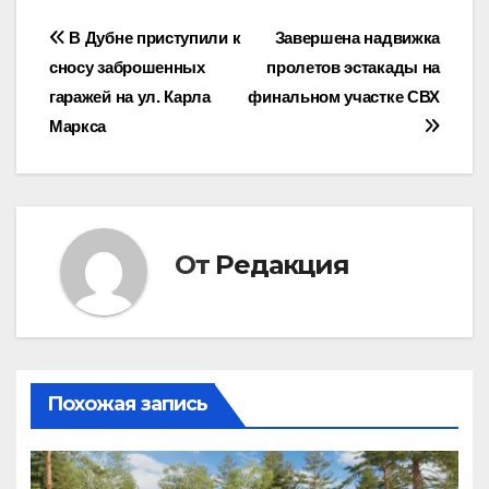
Навигация
В Дубне приступили к
Завершена надвижка
сносу заброшенных
пролетов эстакады на
по
гаражей на ул. Карла
финальном участке СВХ
записям
Маркса
От
Редакция
Похожая запись