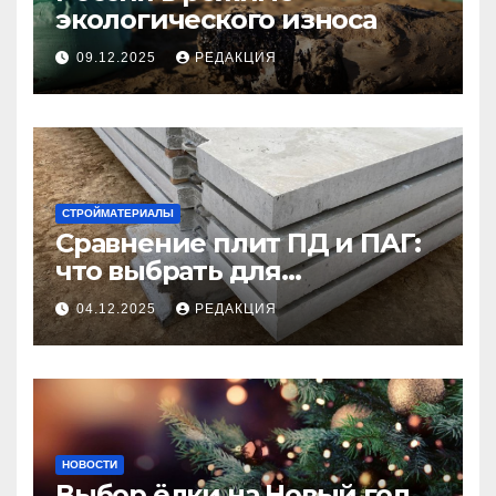
экологического износа
09.12.2025
РЕДАКЦИЯ
СТРОЙМАТЕРИАЛЫ
Сравнение плит ПД и ПАГ:
что выбрать для
долговечного и прочного
04.12.2025
РЕДАКЦИЯ
покрытия
НОВОСТИ
Выбор ёлки на Новый год