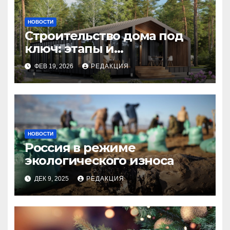
НОВОСТИ
Строительство дома под
ключ: этапы и
планирование бюджета
ФЕВ 19, 2026
РЕДАКЦИЯ
НОВОСТИ
Россия в режиме
экологического износа
ДЕК 9, 2025
РЕДАКЦИЯ