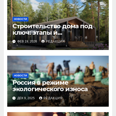
НОВОСТИ
Строительство дома под
ключ: этапы и
планирование бюджета
ФЕВ 19, 2026
РЕДАКЦИЯ
НОВОСТИ
Россия в режиме
экологического износа
ДЕК 9, 2025
РЕДАКЦИЯ