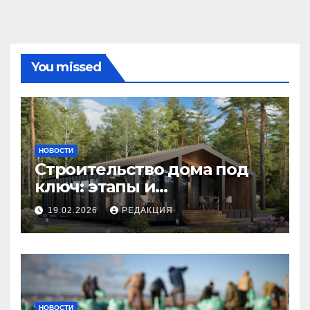
You missed
НОВОСТИ
Строительство дома под
ключ: этапы и
планирование бюджета
19.02.2026
РЕДАКЦИЯ
НОВОСТИ