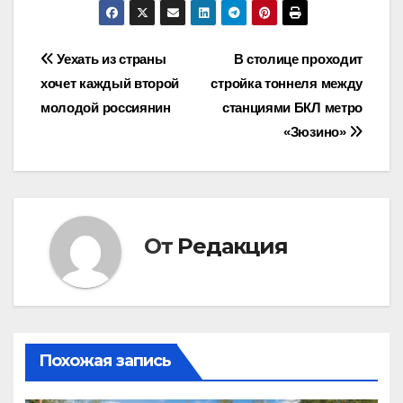
Навигация
Уехать из страны
В столице проходит
хочет каждый второй
стройка тоннеля между
по
молодой россиянин
станциями БКЛ метро
записям
«Зюзино»
От
Редакция
Похожая запись