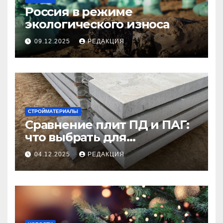
Россия в режиме
экологического износа
09.12.2025
РЕДАКЦИЯ
СТРОЙМАТЕРИАЛЫ
Сравнение плит ПД и ПАГ:
что выбрать для
долговечного и прочного
04.12.2025
РЕДАКЦИЯ
покрытия