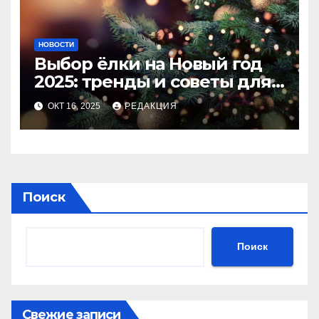
НОВОСТИ
Выбор ёлки на Новый год
2025: тренды и советы для
идеального праздника
ОКТ 16, 2025
РЕДАКЦИЯ
Поиск
Поиск
Свежие записи