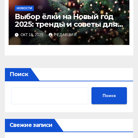
НОВОСТИ
Выбор ёлки на Новый год
2025: тренды и советы для
идеального праздника
ОКТ 16, 2025
РЕДАКЦИЯ
Поиск
Поиск
Свежие записи