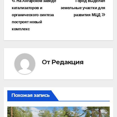
Навигация
На Ангарском заводе
Город выделил
катализаторов и
земельные участки для
по
органического синтеза
развития МЦД
записям
построят новый
комплекс
От
Редакция
Похожая запись