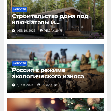
НОВОСТИ
Строительство дома под
ключ: этапы и
планирование бюджета
ФЕВ 19, 2026
РЕДАКЦИЯ
НОВОСТИ
Россия в режиме
экологического износа
ДЕК 9, 2025
РЕДАКЦИЯ