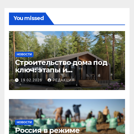
You missed
НОВОСТИ
Строительство дома под
ключ: этапы и
планирование бюджета
19.02.2026
РЕДАКЦИЯ
НОВОСТИ
Россия в режиме