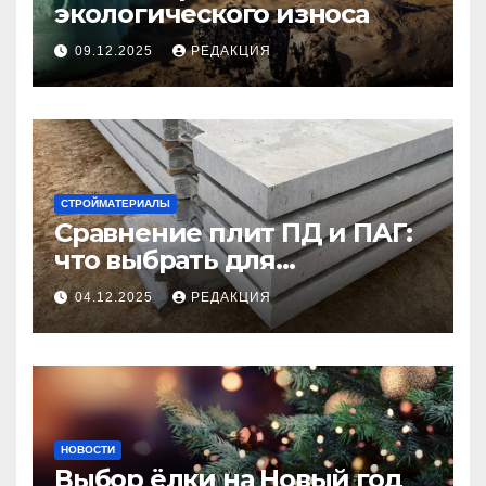
экологического износа
09.12.2025
РЕДАКЦИЯ
СТРОЙМАТЕРИАЛЫ
Сравнение плит ПД и ПАГ:
что выбрать для
долговечного и прочного
04.12.2025
РЕДАКЦИЯ
покрытия
НОВОСТИ
Выбор ёлки на Новый год