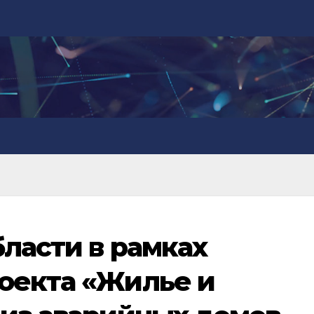
бласти в рамках
оекта «Жилье и