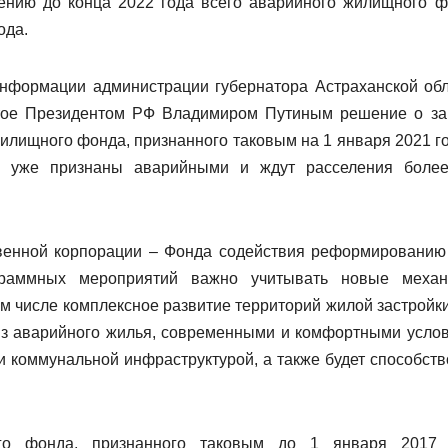
лению до конца 2022 года всего аварийного жилищного ф
ода.
информации администрации губернатора Астраханской обл
ятое Президентом РФ Владимиром Путиным решение о за
лищного фонда, признанного таковым на 1 января 2021 го
нь уже признаны аварийными и ждут расселения боле
твенной корпорации – Фонда содействия реформировани
граммных мероприятий важно учитывать новые меха
м числе комплексное развитие территорий жилой застройки
 из аварийного жилья, современными и комфортными усло
 коммунальной инфраструктурой, а также будет способств
го фонда, признанного таковым до 1 января 2017 