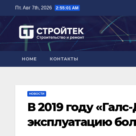
Перейти
Пт. Авг 7th, 2026
2:55:02 AM
к
содержимому
HOME
КОНТАКТЫ
НОВОСТИ
В 2019 году «Галс
эксплуатацию боле