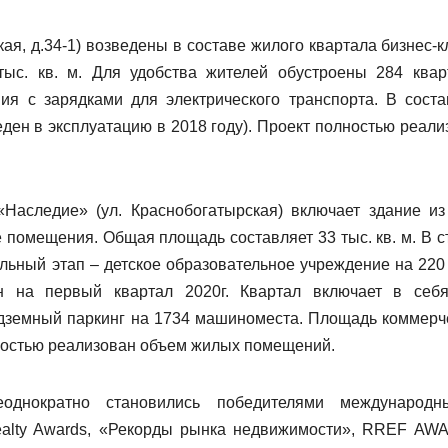
кая, д.34-1) возведены в составе жилого квартала бизнес-к
ыс. кв. м. Для удобства жителей обустроены 284 квар
я с зарядками для электрического транспорта. В сост
ден в эксплуатацию в 2018 году). Проект полностью реали
.
«Наследие» (ул. Краснобогатырская) включает здание из
е помещения. Общая площадь составляет 33 тыс. кв. м. В с
льный этап – детское образовательное учреждение на 220 
н на первый квартал 2020г. Квартал включает в себ
одземный паркинг на 1734 машиноместа. Площадь коммерч
олностью реализован объем жилых помещений.
еоднократно становились победителями международ
Realty Awards, «Рекорды рынка недвижимости», RREF AW