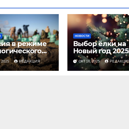
И
НОВОСТИ
сия в режиме
Выбор ёлки на
логического
Новый год 2025
оса
тренды и сове
, 2025
РЕДАКЦИЯ
ОКТ 16, 2025
РЕДАКЦИ
для идеальног
праздника