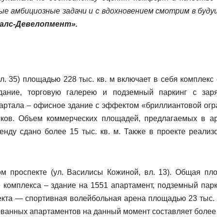
ые амбициозные задачи и с вдохновением смотрим в буду
Галс-Девелопмент».
. 35) площадью 228 тыс. кв. м включает в себя комплекс 
здание, торговую галерею и подземный паркинг с зар
вартала – офисное здание с эффектом «бриллиантовой огр
иков. Объем коммерческих площадей, предлагаемых в ар
енду сдано более 15 тыс. кв. м. Также в проекте реализ
ом проспекте (ул. Василисы Кожиной, вл. 13). Общая пл
ве комплекса – здание на 1551 апартамент, подземный парк
кта — спортивная волейбольная арена площадью 23 тыс. к
ованных апартаментов на данный момент составляет более