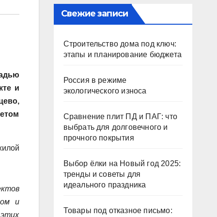
Свежие записи
Строительство дома под ключ:
этапы и планирование бюджета
щадью
Россия в режиме
кте и
экологического износа
цево,
тетом
Сравнение плит ПД и ПАГ: что
выбрать для долговечного и
прочного покрытия
жилой
Выбор ёлки на Новый год 2025:
тренды и советы для
идеального праздника
ектов
том и
Товары под отказное письмо:
 этих