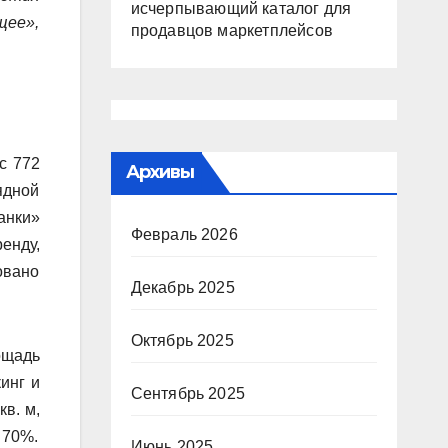
исчерпывающий каталог для
щее»,
продавцов маркетплейсов
с 772
Архивы
ядной
анки»
Февраль 2026
енду,
овано
Декабрь 2025
Октябрь 2025
ощадь
инг и
Сентябрь 2025
в. м,
 70%.
Июнь 2025