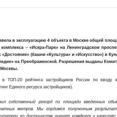
 ввела в эксплуатацию 4 объекта в Москве общей пло
 комплекса – «Искра-Парк» на Ленинградском проспе
с «Достояние» (башни «Культура» и «Искусство») в Кун
аследие» на Преображенской. Разрешения выданы Коми
 Москвы.
л в ТОП-20 рейтинга застройщиков России по вводу 
йтинг Единого ресурса застройщиков).
вил собственный рекорд по площади введенных объ
дратных метров. Мы гордимся полученным результа
купатели по достоинству оценят комфорт и качество