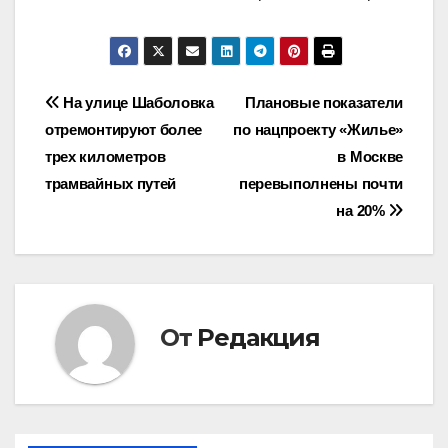
Навигация
На улице Шаболовка
Плановые показатели
отремонтируют более
по нацпроекту «Жилье»
по
трех километров
в Москве
записям
трамвайных путей
перевыполнены почти
на 20%
От
Редакция