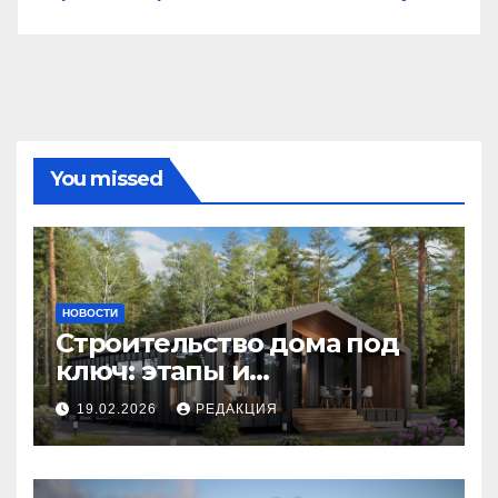
You missed
НОВОСТИ
Строительство дома под
ключ: этапы и
планирование бюджета
19.02.2026
РЕДАКЦИЯ