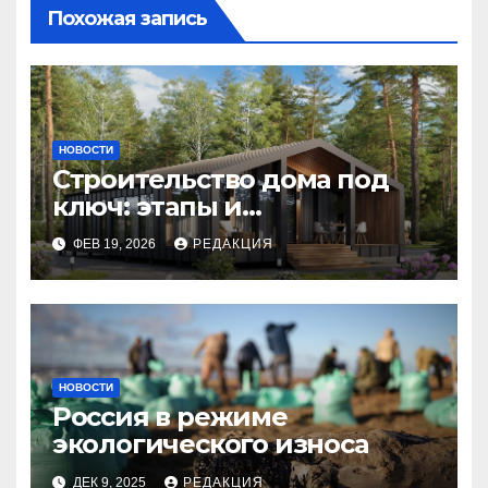
Похожая запись
НОВОСТИ
Строительство дома под
ключ: этапы и
планирование бюджета
ФЕВ 19, 2026
РЕДАКЦИЯ
НОВОСТИ
Россия в режиме
экологического износа
ДЕК 9, 2025
РЕДАКЦИЯ