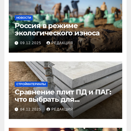
НОВОСТИ
Россия в режиме
экологического износа
09.12.2025
РЕДАКЦИЯ
СТРОЙМАТЕРИАЛЫ
Сравнение плит ПД и ПАГ:
что выбрать для
долговечного и прочного
04.12.2025
РЕДАКЦИЯ
покрытия