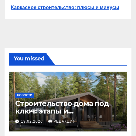
Каркасное строительство: плюсы и минусы
You missed
НОВОСТИ
Строительство дома под
ключ: этапы и
планирование бюджета
19.02.2026
РЕДАКЦИЯ