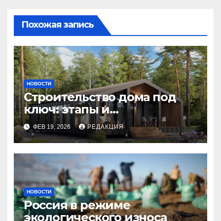
Похожая запись
НОВОСТИ
Строительство дома под
ключ: этапы и
планирование бюджета
ФЕВ 19, 2026
РЕДАКЦИЯ
НОВОСТИ
Россия в режиме
экологического износа