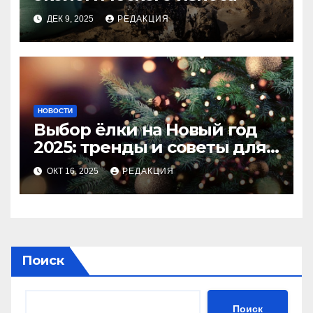
ДЕК 9, 2025
РЕДАКЦИЯ
НОВОСТИ
Выбор ёлки на Новый год
2025: тренды и советы для
идеального праздника
ОКТ 16, 2025
РЕДАКЦИЯ
Поиск
Поиск