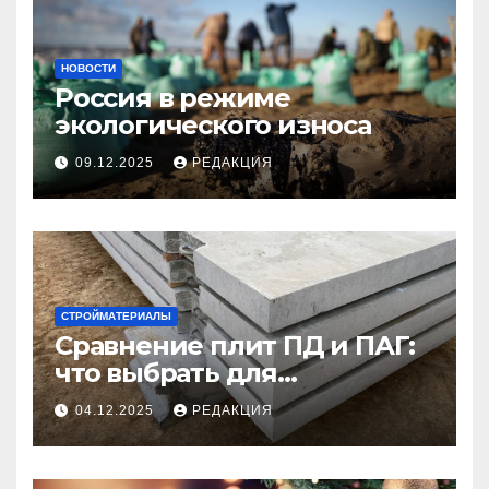
НОВОСТИ
Россия в режиме
экологического износа
09.12.2025
РЕДАКЦИЯ
СТРОЙМАТЕРИАЛЫ
Сравнение плит ПД и ПАГ:
что выбрать для
долговечного и прочного
04.12.2025
РЕДАКЦИЯ
покрытия