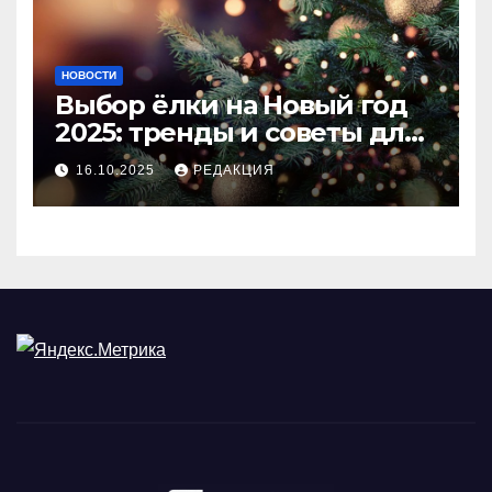
НОВОСТИ
Выбор ёлки на Новый год
2025: тренды и советы для
идеального праздника
16.10.2025
РЕДАКЦИЯ