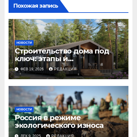
Похожая запись
НОВОСТИ
Строительство дома под
ключ: этапы и
планирование бюджета
ФЕВ 19, 2026
РЕДАКЦИЯ
НОВОСТИ
Россия в режиме
экологического износа
ДЕК 9, 2025
РЕДАКЦИЯ