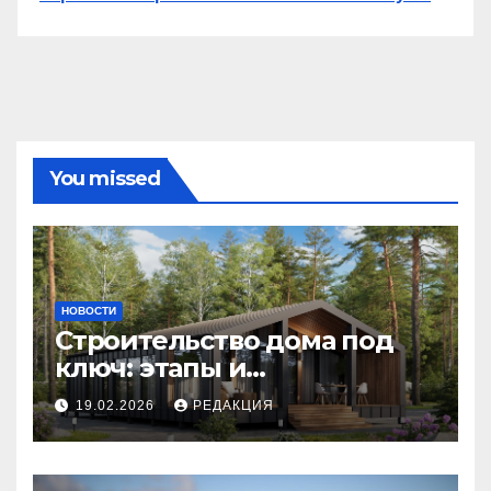
You missed
НОВОСТИ
Строительство дома под
ключ: этапы и
планирование бюджета
19.02.2026
РЕДАКЦИЯ