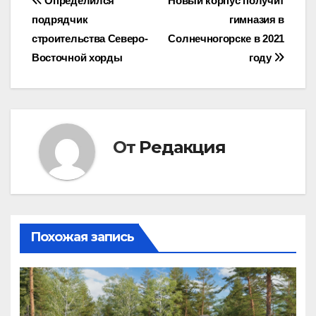
Навигация
Определился
Новый корпус получит
подрядчик
гимназия в
по
строительства Северо-
Солнечногорске в 2021
записям
Восточной хорды
году
От
Редакция
Похожая запись