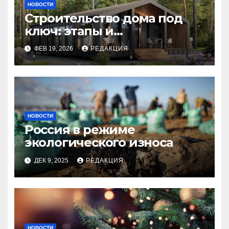
НОВОСТИ
Строительство дома под
ключ: этапы и
планирование бюджета
ФЕВ 19, 2026
РЕДАКЦИЯ
НОВОСТИ
Россия в режиме
экологического износа
ДЕК 9, 2025
РЕДАКЦИЯ
НОВОСТИ