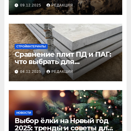
09.12.2025
РЕДАКЦИЯ
СТРОЙМАТЕРИАЛЫ
Сравнение плит ПД и ПАГ:
что выбрать для
долговечного и прочного
04.12.2025
РЕДАКЦИЯ
покрытия
НОВОСТИ
Выбор ёлки на Новый год
2025: тренды и советы для