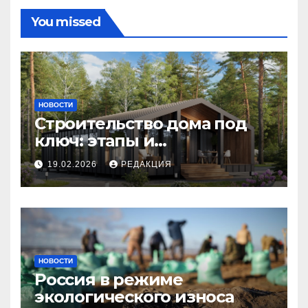
You missed
НОВОСТИ
Строительство дома под
ключ: этапы и
планирование бюджета
19.02.2026
РЕДАКЦИЯ
НОВОСТИ
Россия в режиме
экологического износа