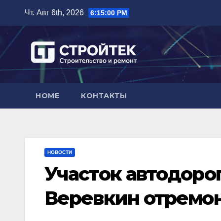
Перейти
Чт. Авг 6th, 2026
6:15:01 PM
к
содержимому
HOME
КОНТАКТЫ
НОВОСТИ
Участок автодоро
Веревкин отремон