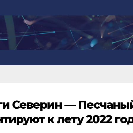
ги Северин — Песчаный
тируют к лету 2022 го