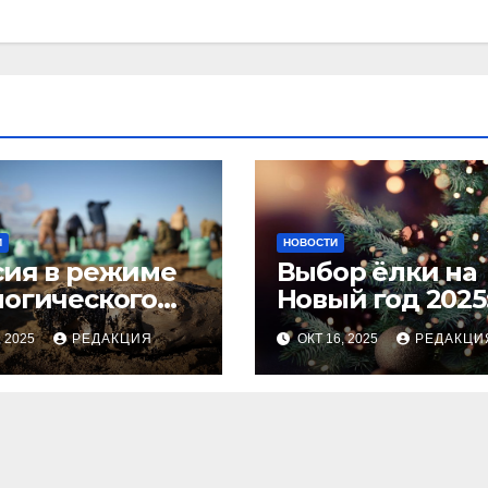
И
НОВОСТИ
сия в режиме
Выбор ёлки на
логического
Новый год 2025
оса
тренды и сове
, 2025
РЕДАКЦИЯ
ОКТ 16, 2025
РЕДАКЦИ
для идеальног
праздника