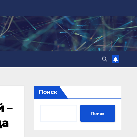
Поиск
 –
Поиск
да