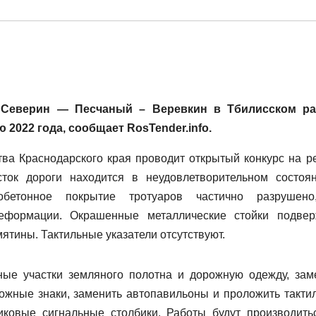
 Северин — Песчаный – Веревкин в Тбилисском р
2022 года, сообщает RosTender.info.
тва Краснодарского края проводит открытый конкурс на р
ток дороги находится в неудовлетворительном состоя
обетонное покрытие тротуаров частично разрушен
еформации. Окрашенные металлические стойки подве
ятины. Тактильные указатели отсутствуют.
ные участки земляного полотна и дорожную одежду, зам
ожные знаки, заменить автопавильоны и проложить такти
тиковые сигнальные столбики. Работы будут производить