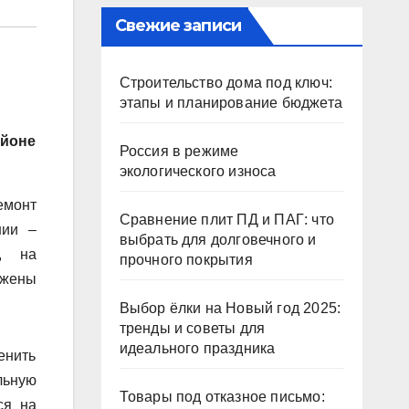
Свежие записи
Строительство дома под ключ:
этапы и планирование бюджета
айоне
Россия в режиме
экологического износа
емонт
Сравнение плит ПД и ПАГ: что
нии –
выбрать для долговечного и
о, на
прочного покрытия
ржены
Выбор ёлки на Новый год 2025:
тренды и советы для
идеального праздника
енить
льную
Товары под отказное письмо:
ся на