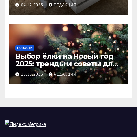
долговечного и прочного
04.12.2025
РЕДАКЦИЯ
покрытия
НОВОСТИ
Выбор ёлки на Новый год
2025: тренды и советы для
идеального праздника
16.10.2025
РЕДАКЦИЯ