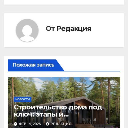
От
Редакция
Похожая запись
НОВОСТИ
Строительство дома под
ключ: этапы и
планирование бюджета
ФЕВ 19, 2026
РЕДАКЦИЯ