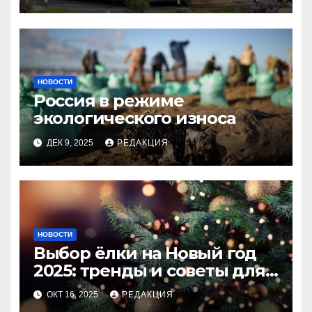
НОВОСТИ
Россия в режиме
экологического износа
ДЕК 9, 2025
РЕДАКЦИЯ
НОВОСТИ
Выбор ёлки на Новый год
2025: тренды и советы для
идеального праздника
ОКТ 16, 2025
РЕДАКЦИЯ