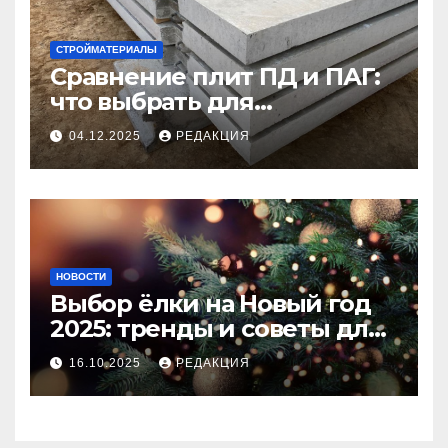
СТРОЙМАТЕРИАЛЫ
Сравнение плит ПД и ПАГ:
что выбрать для
долговечного и прочного
04.12.2025
РЕДАКЦИЯ
покрытия
НОВОСТИ
Выбор ёлки на Новый год
2025: тренды и советы для
идеального праздника
16.10.2025
РЕДАКЦИЯ