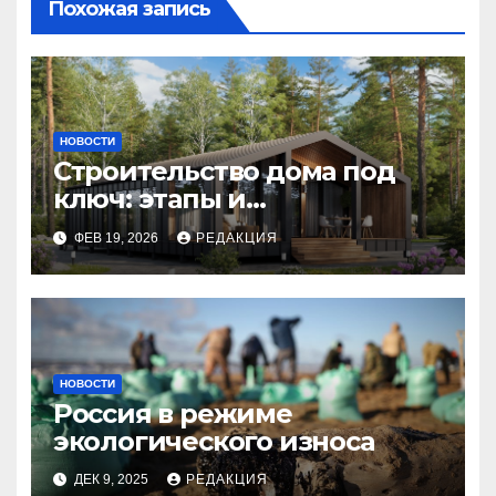
Похожая запись
НОВОСТИ
Строительство дома под
ключ: этапы и
планирование бюджета
ФЕВ 19, 2026
РЕДАКЦИЯ
НОВОСТИ
Россия в режиме
экологического износа
ДЕК 9, 2025
РЕДАКЦИЯ