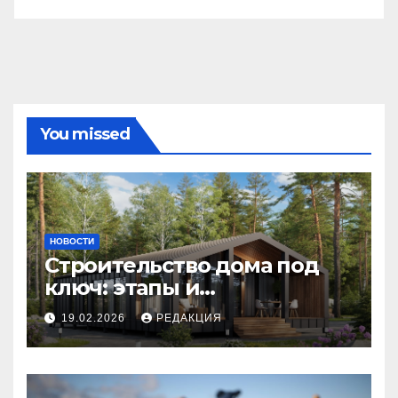
You missed
НОВОСТИ
Строительство дома под
ключ: этапы и
планирование бюджета
19.02.2026
РЕДАКЦИЯ