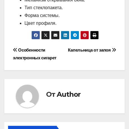
Тип стеклопакета.
Форма системы.
Цвет профиля.
Навигация
Особенности
Капельница от запоя
электронных сигарет
по
записям
От
Author