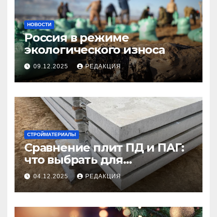
НОВОСТИ
Россия в режиме
экологического износа
09.12.2025
РЕДАКЦИЯ
СТРОЙМАТЕРИАЛЫ
Сравнение плит ПД и ПАГ:
что выбрать для
долговечного и прочного
04.12.2025
РЕДАКЦИЯ
покрытия