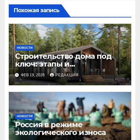
Похожая запись
НОВОСТИ
Строительство дома под
ключ: этапы и
планирование бюджета
ФЕВ 19, 2026
РЕДАКЦИЯ
НОВОСТИ
Россия в режиме
экологического износа