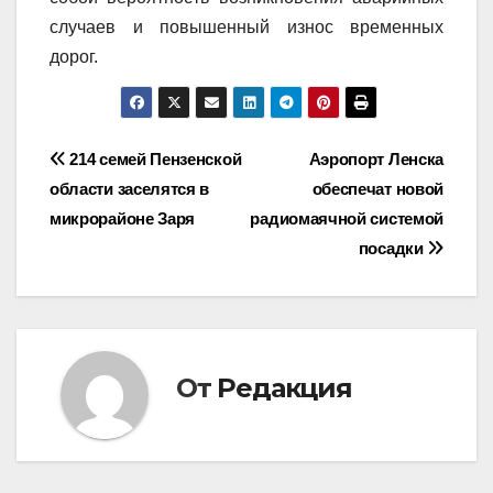
случаев и повышенный износ временных
дорог.
Навигация
214 семей Пензенской
Аэропорт Ленска
области заселятся в
обеспечат новой
по
микрорайоне Заря
радиомаячной системой
записям
посадки
От
Редакция