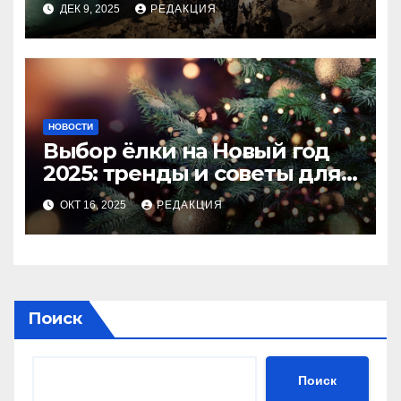
ДЕК 9, 2025
РЕДАКЦИЯ
НОВОСТИ
Выбор ёлки на Новый год
2025: тренды и советы для
идеального праздника
ОКТ 16, 2025
РЕДАКЦИЯ
Поиск
Поиск