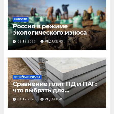
НОВОСТИ
Россия в режиме
экологического износа
09.12.2025
РЕДАКЦИЯ
СТРОЙМАТЕРИАЛЫ
Сравнение плит ПД и ПАГ:
что выбрать для
долговечного и прочного
04.12.2025
РЕДАКЦИЯ
покрытия