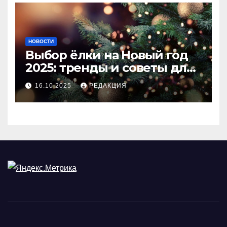
НОВОСТИ
Выбор ёлки на Новый год
2025: тренды и советы для
идеального праздника
16.10.2025
РЕДАКЦИЯ