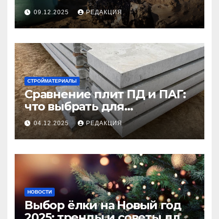
09.12.2025
РЕДАКЦИЯ
СТРОЙМАТЕРИАЛЫ
Сравнение плит ПД и ПАГ:
что выбрать для
долговечного и прочного
04.12.2025
РЕДАКЦИЯ
покрытия
НОВОСТИ
Выбор ёлки на Новый год
2025: тренды и советы для