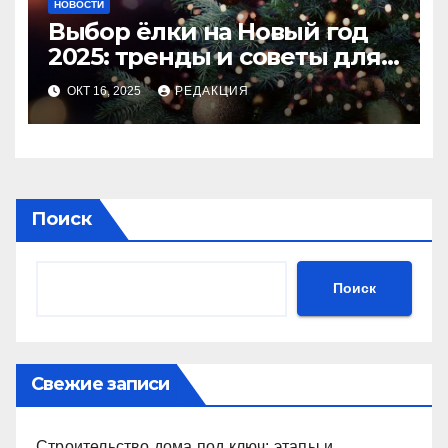
НОВОСТИ
Выбор ёлки на Новый год
2025: тренды и советы для
идеального праздника
ОКТ 16, 2025
РЕДАКЦИЯ
Поиск
Поиск
Свежие записи
Строительство дома под ключ: этапы и