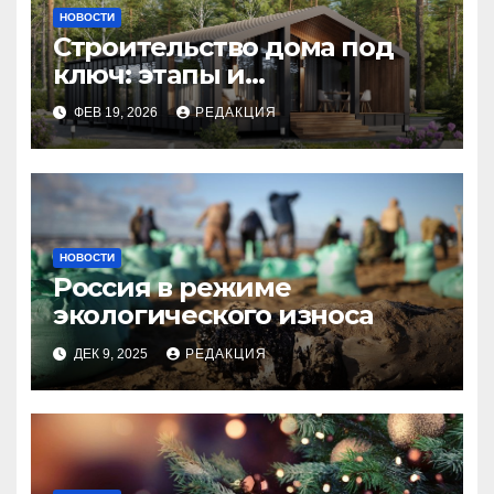
НОВОСТИ
Строительство дома под
ключ: этапы и
планирование бюджета
ФЕВ 19, 2026
РЕДАКЦИЯ
НОВОСТИ
Россия в режиме
экологического износа
ДЕК 9, 2025
РЕДАКЦИЯ