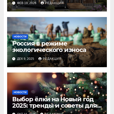
планирование бюджета
ФЕВ 19, 2026
РЕДАКЦИЯ
НОВОСТИ
Россия в режиме
экологического износа
ДЕК 9, 2025
РЕДАКЦИЯ
НОВОСТИ
Выбор ёлки на Новый год
2025: тренды и советы для
идеального праздника