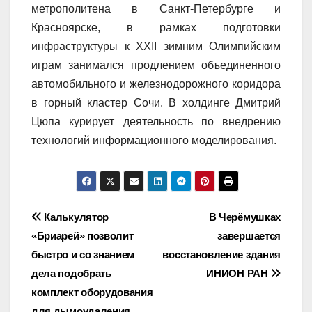
метрополитена в Санкт-Петербурге и
Красноярске, в рамках подготовки
инфраструктуры к XXII зимним Олимпийским
играм занимался продлением объединенного
автомобильного и железнодорожного коридора
в горный кластер Сочи. В холдинге Дмитрий
Цюпа курирует деятельность по внедрению
технологий информационного моделирования.
Навигация
Калькулятор
В Черёмушках
«Бриарей» позволит
завершается
по
быстро и со знанием
восстановление здания
записям
дела подобрать
ИНИОН РАН
комплект оборудования
для дымоудаления