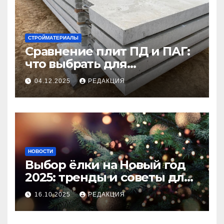
СТРОЙМАТЕРИАЛЫ
Сравнение плит ПД и ПАГ:
что выбрать для
долговечного и прочного
04.12.2025
РЕДАКЦИЯ
покрытия
НОВОСТИ
Выбор ёлки на Новый год
2025: тренды и советы для
идеального праздника
16.10.2025
РЕДАКЦИЯ