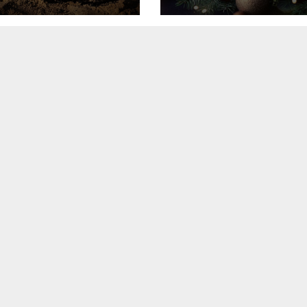
для идеальног
праздника