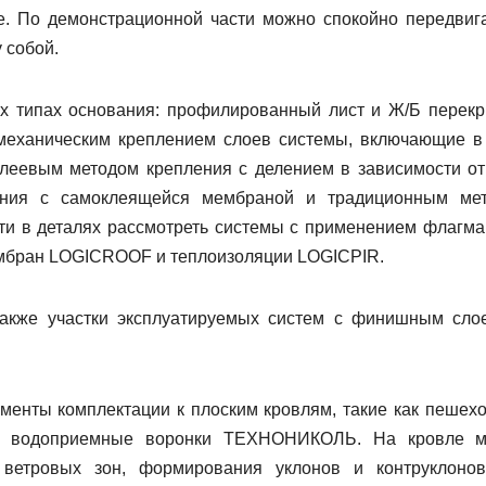
е. По демонстрационной части можно спокойно передвига
 собой.
х типах основания: профилированный лист и Ж/Б перекр
механическим креплением слоев системы, включающие в
клеевым методом крепления с делением в зависимости от
ения с самоклеящейся мембраной и традиционным ме
сти в деталях рассмотреть системы с применением флагма
бран LOGICROOF и теплоизоляции LOGICPIR.
также участки эксплуатируемых систем с финишным сло
менты комплектации к плоским кровлям, такие как пешех
ия, водоприемные воронки ТЕХНОНИКОЛЬ. На кровле 
 ветровых зон, формирования уклонов и контруклоно