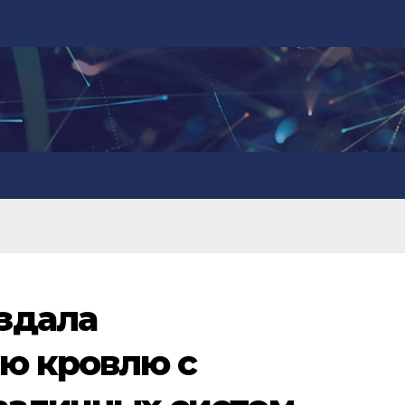
здала
ю кровлю с