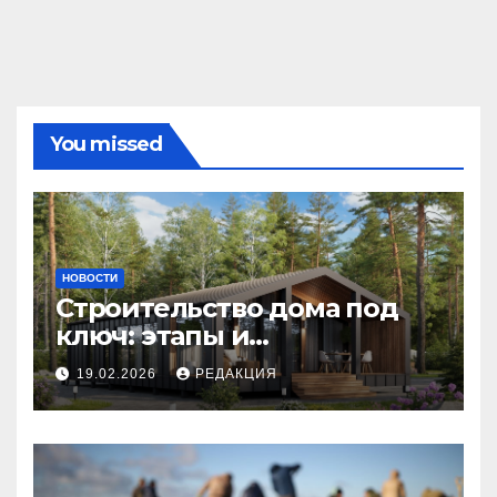
You missed
НОВОСТИ
Строительство дома под
ключ: этапы и
планирование бюджета
19.02.2026
РЕДАКЦИЯ