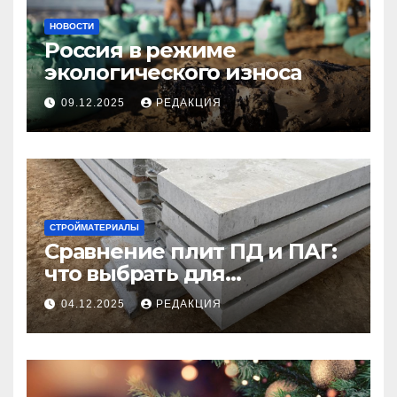
НОВОСТИ
Россия в режиме
экологического износа
09.12.2025
РЕДАКЦИЯ
СТРОЙМАТЕРИАЛЫ
Сравнение плит ПД и ПАГ:
что выбрать для
долговечного и прочного
04.12.2025
РЕДАКЦИЯ
покрытия