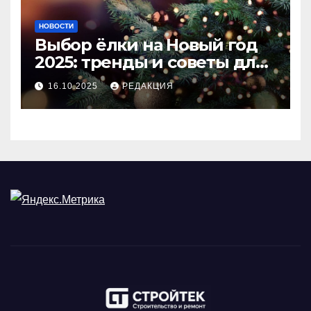
НОВОСТИ
Выбор ёлки на Новый год
2025: тренды и советы для
идеального праздника
16.10.2025
РЕДАКЦИЯ