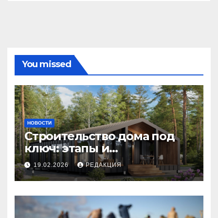
You missed
НОВОСТИ
Строительство дома под
ключ: этапы и
планирование бюджета
19.02.2026
РЕДАКЦИЯ