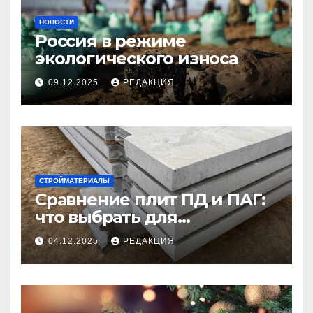
НОВОСТИ
Россия в режиме
экологического износа
09.12.2025
РЕДАКЦИЯ
СТРОЙМАТЕРИАЛЫ
Сравнение плит ПД и ПАГ:
что выбрать для
долговечного и прочного
04.12.2025
РЕДАКЦИЯ
покрытия