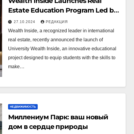
Wealth Inside Launches Real
Estate Education Program Led by
Experts Alena Ergalieva and
27.10.2024
РЕДАКЦИЯ
Anatoly Cheremnykh
Wealth Inside, a recognized leader in international
real estate, recently announced the launch of
University Wealth Inside, an innovative educational
project designed to equip students with the skills to
make…
НЕДВИЖИМОСТЬ
Миллениум Парк: ваш новый
дом в сердце природы