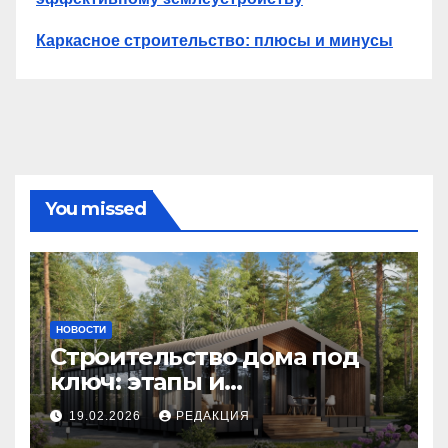
Каркасное строительство: плюсы и минусы
You missed
НОВОСТИ
Строительство дома под
ключ: этапы и
планирование бюджета
19.02.2026
РЕДАКЦИЯ