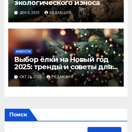
экологического износа
ДЕК 9, 2025
РЕДАКЦИЯ
НОВОСТИ
Выбор ёлки на Новый год
2025: тренды и советы для
идеального праздника
ОКТ 16, 2025
РЕДАКЦИЯ
Поиск