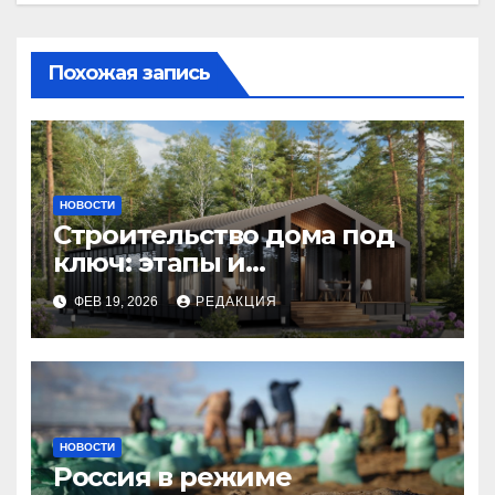
Похожая запись
НОВОСТИ
Строительство дома под
ключ: этапы и
планирование бюджета
ФЕВ 19, 2026
РЕДАКЦИЯ
НОВОСТИ
Россия в режиме