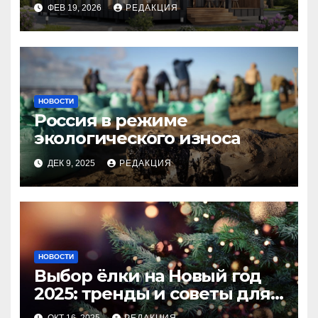
планирование бюджета
ФЕВ 19, 2026
РЕДАКЦИЯ
НОВОСТИ
Россия в режиме
экологического износа
ДЕК 9, 2025
РЕДАКЦИЯ
НОВОСТИ
Выбор ёлки на Новый год
2025: тренды и советы для
идеального праздника