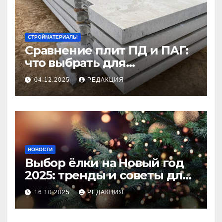
СТРОЙМАТЕРИАЛЫ
Сравнение плит ПД и ПАГ:
что выбрать для
долговечного и прочного
04.12.2025
РЕДАКЦИЯ
покрытия
НОВОСТИ
Выбор ёлки на Новый год
2025: тренды и советы для
идеального праздника
16.10.2025
РЕДАКЦИЯ