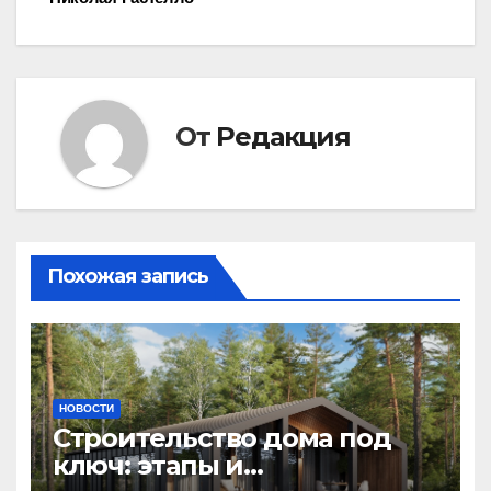
записям
От
Редакция
Похожая запись
НОВОСТИ
Строительство дома под
ключ: этапы и