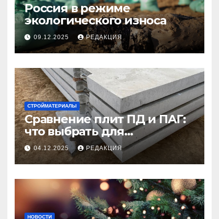
Россия в режиме
экологического износа
09.12.2025
РЕДАКЦИЯ
СТРОЙМАТЕРИАЛЫ
Сравнение плит ПД и ПАГ:
что выбрать для
долговечного и прочного
04.12.2025
РЕДАКЦИЯ
покрытия
НОВОСТИ