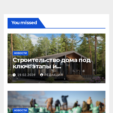
You missed
НОВОСТИ
Строительство дома под
ключ: этапы и
планирование бюджета
19.02.2026
РЕДАКЦИЯ
НОВОСТИ