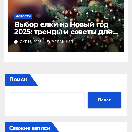
НОВОСТИ
Выбор ёлки на Новый год
2025: тренды и советы для
идеального праздника
ОКТ 16, 2025
РЕДАКЦИЯ
Поиск
Поиск
Свежие записи