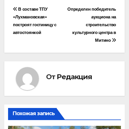
Навигация
В составе ТПУ
Определен победитель
«Лухмановская»
аукциона на
по
построят гостиницу с
строительство
записям
автостоянкой
культурного центра в
Митино
От
Редакция
Похожая запись