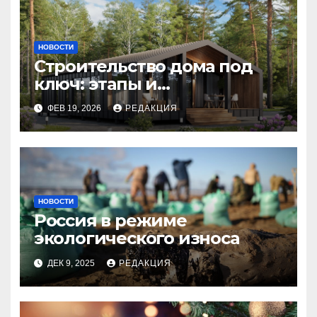
НОВОСТИ
Строительство дома под
ключ: этапы и
планирование бюджета
ФЕВ 19, 2026
РЕДАКЦИЯ
НОВОСТИ
Россия в режиме
экологического износа
ДЕК 9, 2025
РЕДАКЦИЯ