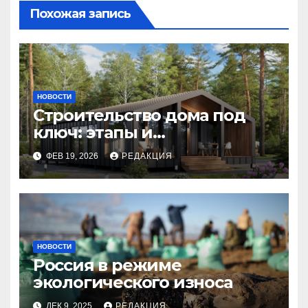
Похожая запись
НОВОСТИ
Строительство дома под
ключ: этапы и
планирование бюджета
ФЕВ 19, 2026
РЕДАКЦИЯ
НОВОСТИ
Россия в режиме
экологического износа
ДЕК 9, 2025
РЕДАКЦИЯ