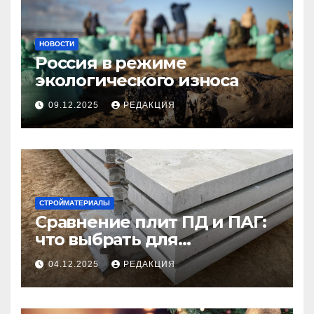
НОВОСТИ
Россия в режиме
экологического износа
09.12.2025
РЕДАКЦИЯ
СТРОЙМАТЕРИАЛЫ
Сравнение плит ПД и ПАГ:
что выбрать для
долговечного и прочного
04.12.2025
РЕДАКЦИЯ
покрытия