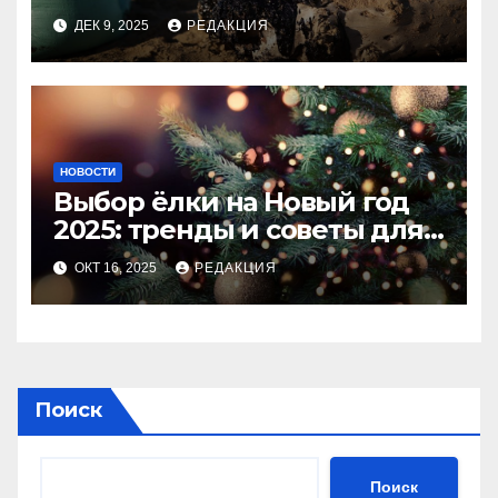
ДЕК 9, 2025
РЕДАКЦИЯ
НОВОСТИ
Выбор ёлки на Новый год
2025: тренды и советы для
идеального праздника
ОКТ 16, 2025
РЕДАКЦИЯ
Поиск
Поиск