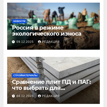
НОВОСТИ
Россия в режиме
экологического износа
09.12.2025
РЕДАКЦИЯ
СТРОЙМАТЕРИАЛЫ
Сравнение плит ПД и ПАГ:
что выбрать для
долговечного и прочного
04.12.2025
РЕДАКЦИЯ
покрытия