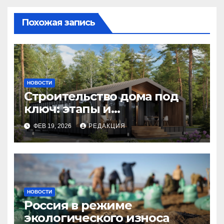
Похожая запись
НОВОСТИ
Строительство дома под
ключ: этапы и
планирование бюджета
ФЕВ 19, 2026
РЕДАКЦИЯ
НОВОСТИ
Россия в режиме
экологического износа