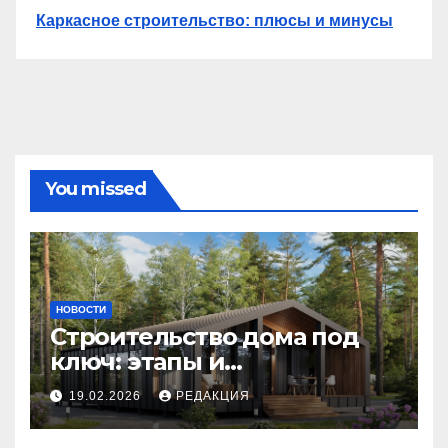
Каркасное строительство: плюсы и минусы
You missed
НОВОСТИ
Строительство дома под
ключ: этапы и
планирование бюджета
19.02.2026
РЕДАКЦИЯ