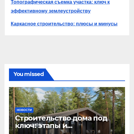
Топографическая съемка участка: ключ к
эффективному землеустройству
Каркасное строительство: плюсы и минусы
You missed
НОВОСТИ
Строительство дома под
ключ: этапы и
планирование бюджета