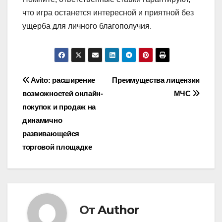
что игра останется интересной и приятной без
ущерба для личного благополучия.
Навигация
Avito: расширение
Преимущества лицензии
возможностей онлайн-
МЧС
по
покупок и продаж на
записям
динамично
развивающейся
торговой площадке
От
Author