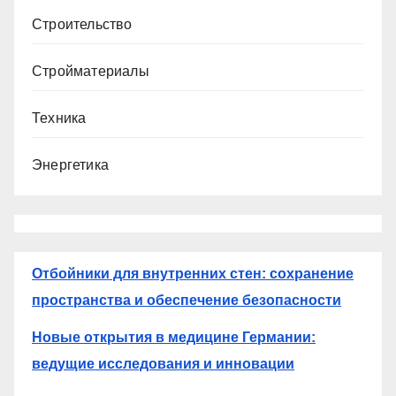
Строительство
Стройматериалы
Техника
Энергетика
Отбойники для внутренних стен: сохранение
пространства и обеспечение безопасности
Новые открытия в медицине Германии:
ведущие исследования и инновации