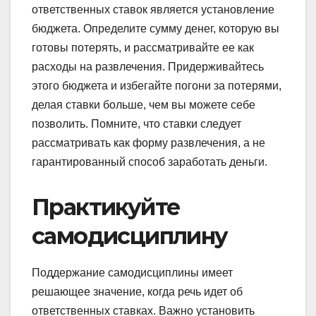
ответственных ставок является установление
бюджета. Определите сумму денег, которую вы
готовы потерять, и рассматривайте ее как
расходы на развлечения. Придерживайтесь
этого бюджета и избегайте погони за потерями,
делая ставки больше, чем вы можете себе
позволить. Помните, что ставки следует
рассматривать как форму развлечения, а не
гарантированный способ заработать деньги.
Практикуйте
самодисциплину
Поддержание самодисциплины имеет
решающее значение, когда речь идет об
ответственных ставках. Важно установить