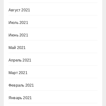
Август 2021
Июль 2021
Июнь 2021
Май 2021
Апрель 2021
Март 2021
Февраль 2021
Январь 2021