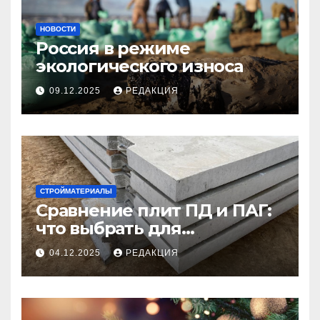
НОВОСТИ
Россия в режиме
экологического износа
09.12.2025
РЕДАКЦИЯ
СТРОЙМАТЕРИАЛЫ
Сравнение плит ПД и ПАГ:
что выбрать для
долговечного и прочного
04.12.2025
РЕДАКЦИЯ
покрытия