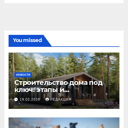
You missed
НОВОСТИ
Строительство дома под
ключ: этапы и
планирование бюджета
19.02.2026
РЕДАКЦИЯ