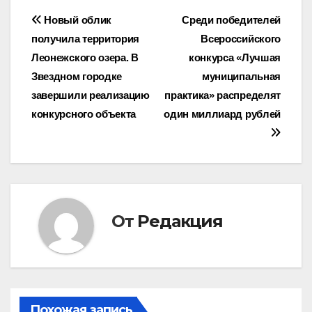
Навигация
Новый облик
Среди победителей
получила территория
Всероссийского
по
Леонежского озера. В
конкурса «Лучшая
записям
Звездном городке
муниципальная
завершили реализацию
практика» распределят
конкурсного объекта
один миллиард рублей
От
Редакция
Похожая запись