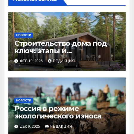
НОВОСТИ
Строительство дома под
ключ: этапы и
планирование бюджета
ФЕВ 19, 2026
РЕДАКЦИЯ
НОВОСТИ
Россия в режиме
экологического износа
ДЕК 9, 2025
РЕДАКЦИЯ