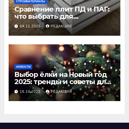
СТРОЙМАТЕРИАЛЫ
Сравнение плит ПД и ПАГ:
что выбрать для
долговечного и прочного
04.12.2025
РЕДАКЦИЯ
покрытия
НОВОСТИ
Выбор ёлки на Новый год
2025: тренды и советы для
идеального праздника
16.10.2025
РЕДАКЦИЯ