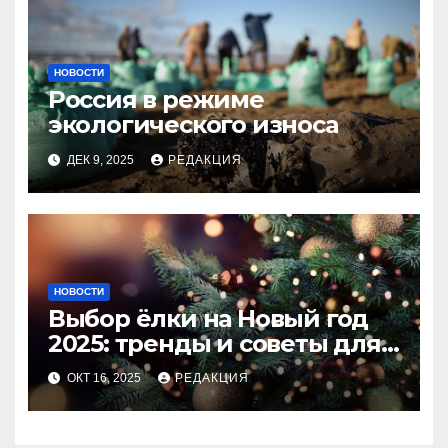
НОВОСТИ
Россия в режиме
экологического износа
ДЕК 9, 2025
РЕДАКЦИЯ
НОВОСТИ
Выбор ёлки на Новый год
2025: тренды и советы для
идеального праздника
ОКТ 16, 2025
РЕДАКЦИЯ