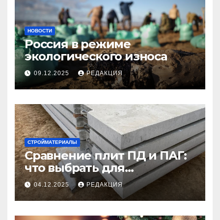
НОВОСТИ
Россия в режиме
экологического износа
09.12.2025
РЕДАКЦИЯ
СТРОЙМАТЕРИАЛЫ
Сравнение плит ПД и ПАГ:
что выбрать для
долговечного и прочного
04.12.2025
РЕДАКЦИЯ
покрытия