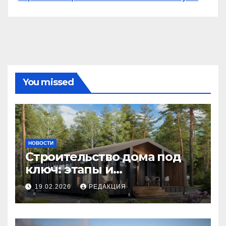
You missed
НОВОСТИ
Строительство дома под
ключ: этапы и
планирование бюджета
19.02.2026
РЕДАКЦИЯ