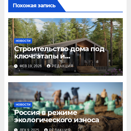
Похожая запись
НОВОСТИ
Строительство дома под
ключ: этапы и
планирование бюджета
ФЕВ 19, 2026
РЕДАКЦИЯ
НОВОСТИ
Россия в режиме
экологического износа
ДЕК 9, 2025
РЕДАКЦИЯ