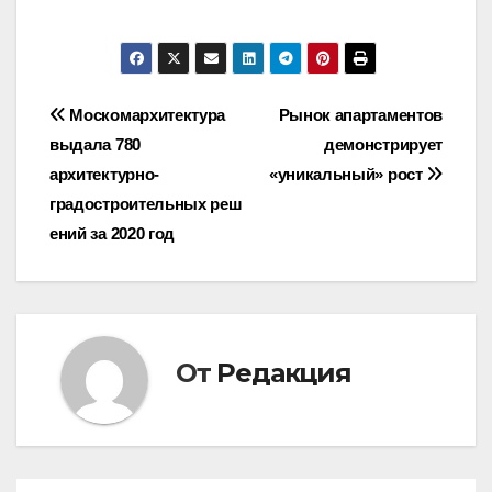
Навигация
Москомархитектура
Рынок апартаментов
выдала 780
демонстрирует
по
архитектурно-
«уникальный» рост
записям
градостроительных реш
ений за 2020 год
От
Редакция