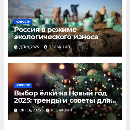
НОВОСТИ
Россия в режиме
экологического износа
ДЕК 9, 2025
РЕДАКЦИЯ
НОВОСТИ
Выбор ёлки на Новый год
2025: тренды и советы для
идеального праздника
ОКТ 16, 2025
РЕДАКЦИЯ