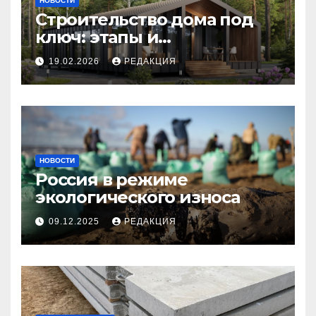
НОВОСТИ
Строительство дома под
ключ: этапы и
планирование бюджета
19.02.2026
РЕДАКЦИЯ
НОВОСТИ
Россия в режиме
экологического износа
09.12.2025
РЕДАКЦИЯ