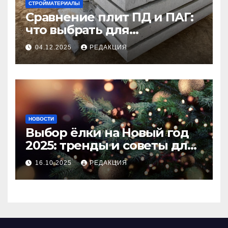
СТРОЙМАТЕРИАЛЫ
Сравнение плит ПД и ПАГ:
что выбрать для
долговечного и прочного
04.12.2025
РЕДАКЦИЯ
покрытия
НОВОСТИ
Выбор ёлки на Новый год
2025: тренды и советы для
идеального праздника
16.10.2025
РЕДАКЦИЯ