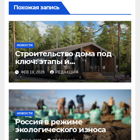
Похожая запись
НОВОСТИ
Строительство дома под
ключ: этапы и
планирование бюджета
ФЕВ 19, 2026
РЕДАКЦИЯ
НОВОСТИ
Россия в режиме
экологического износа