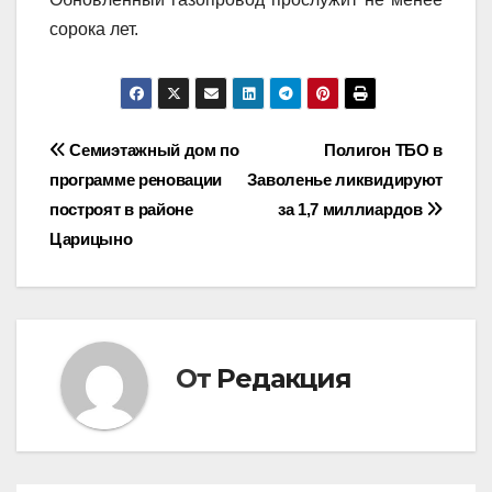
сорока лет.
Навигация
Семиэтажный дом по
Полигон ТБО в
программе реновации
Заволенье ликвидируют
по
построят в районе
за 1,7 миллиардов
записям
Царицыно
От
Редакция