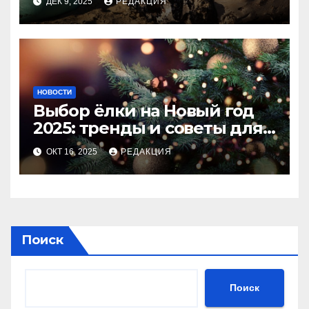
ДЕК 9, 2025
РЕДАКЦИЯ
НОВОСТИ
Выбор ёлки на Новый год
2025: тренды и советы для
идеального праздника
ОКТ 16, 2025
РЕДАКЦИЯ
Поиск
Поиск