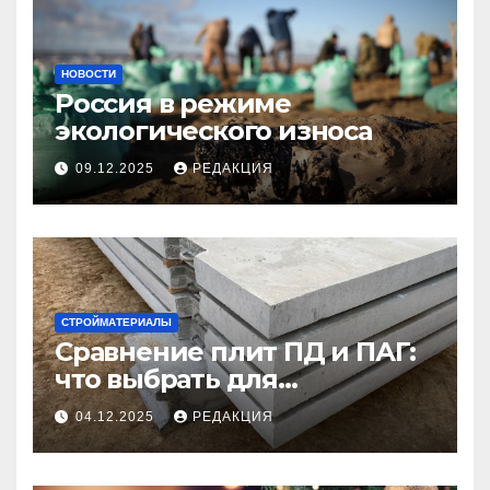
НОВОСТИ
Россия в режиме
экологического износа
09.12.2025
РЕДАКЦИЯ
СТРОЙМАТЕРИАЛЫ
Сравнение плит ПД и ПАГ:
что выбрать для
долговечного и прочного
04.12.2025
РЕДАКЦИЯ
покрытия