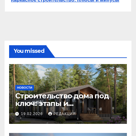
You missed
НОВОСТИ
Строительство дома под
ключ: этапы и
планирование бюджета
19.02.2026
РЕДАКЦИЯ