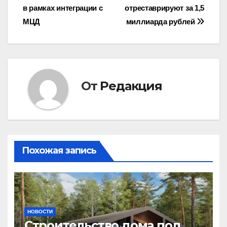
по
в рамках интеграции с
отреставрируют за 1,5
записям
МЦД
миллиарда рублей
От
Редакция
Похожая запись
НОВОСТИ
Строительство дома под