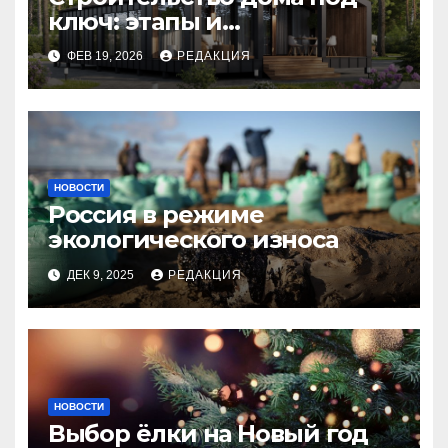
ключ: этапы и
планирование бюджета
ФЕВ 19, 2026
РЕДАКЦИЯ
НОВОСТИ
Россия в режиме
экологического износа
ДЕК 9, 2025
РЕДАКЦИЯ
НОВОСТИ
Выбор ёлки на Новый год