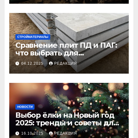
СТРОЙМАТЕРИАЛЫ
Сравнение плит ПД и ПАГ:
что выбрать для
долговечного и прочного
04.12.2025
РЕДАКЦИЯ
покрытия
НОВОСТИ
Выбор ёлки на Новый год
2025: тренды и советы для
идеального праздника
16.10.2025
РЕДАКЦИЯ