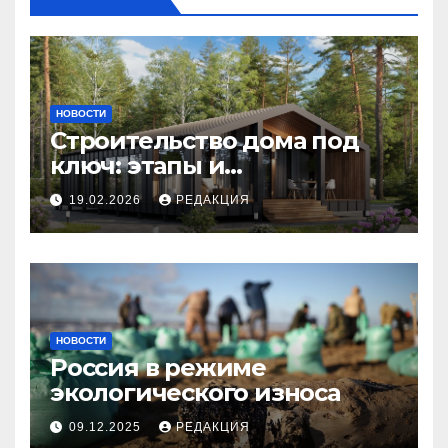
НОВОСТИ
Строительство дома под
ключ: этапы и
планирование бюджета
19.02.2026
РЕДАКЦИЯ
НОВОСТИ
Россия в режиме
экологического износа
09.12.2025
РЕДАКЦИЯ