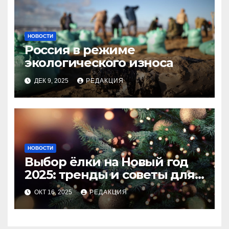
НОВОСТИ
Россия в режиме
экологического износа
ДЕК 9, 2025
РЕДАКЦИЯ
НОВОСТИ
Выбор ёлки на Новый год
2025: тренды и советы для
идеального праздника
ОКТ 16, 2025
РЕДАКЦИЯ