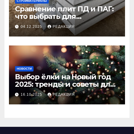
СТРОЙМАТЕРИАЛЫ
Сравнение плит ПД и ПАГ:
что выбрать для
долговечного и прочного
04.12.2025
РЕДАКЦИЯ
покрытия
НОВОСТИ
Выбор ёлки на Новый год
2025: тренды и советы для
идеального праздника
16.10.2025
РЕДАКЦИЯ