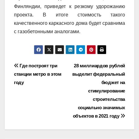
Финляндии, приведет к резкому удорожанию
проекта. В итоге стоимость такого
качественного каркасного дома будет сравнима
с газобетонными аналогами.
Навигация
Где построят три
28 миллиардов рублей
станции метро в этом
выделит федеральный
по
году
бюджет на
записям
стимулирование
строительства
социально значимых
объектов в 2021 году