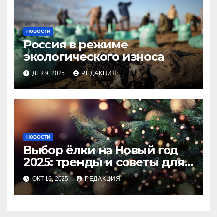
НОВОСТИ
Россия в режиме
экологического износа
ДЕК 9, 2025
РЕДАКЦИЯ
НОВОСТИ
Выбор ёлки на Новый год
2025: тренды и советы для
идеального праздника
ОКТ 16, 2025
РЕДАКЦИЯ