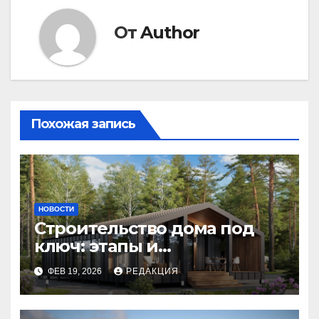
От
Author
Похожая запись
НОВОСТИ
Строительство дома под
ключ: этапы и
планирование бюджета
ФЕВ 19, 2026
РЕДАКЦИЯ