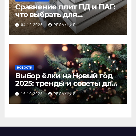
Сравнение плит ПД и ПАГ:
что выбрать для
долговечного и прочного
04.12.2025
РЕДАКЦИЯ
покрытия
НОВОСТИ
Выбор ёлки на Новый год
2025: тренды и советы для
идеального праздника
16.10.2025
РЕДАКЦИЯ