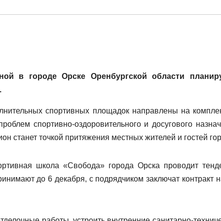
ной в городе Орске Оренбургской области планир
.
полнительных спортивных площадок направлены на компле
проблем спортивно-оздоровительного и досугового назнач
ион станет точкой притяжения местных жителей и гостей го
ртивная школа «Свобода» города Орска проводит тенд
ринимают до 6 декабря, с подрядчиком заключат контракт н
тделочные работы, устроить внутренние санитарно-техниче