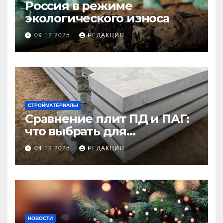
Россия в режиме
экологического износа
09.12.2025
РЕДАКЦИЯ
СТРОЙМАТЕРИАЛЫ
Сравнение плит ПД и ПАГ:
что выбрать для
долговечного и прочного
04.12.2025
РЕДАКЦИЯ
покрытия
НОВОСТИ