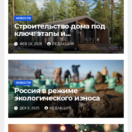
НОВОСТИ
Строительство дома под
ключ: этапы и
планирование бюджета
ФЕВ 19, 2026
РЕДАКЦИЯ
НОВОСТИ
Россия в режиме
экологического износа
ДЕК 9, 2025
РЕДАКЦИЯ