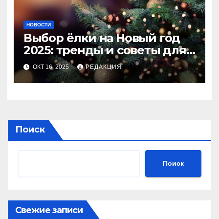
НОВОСТИ
Выбор ёлки на Новый год
2025: тренды и советы для
идеального праздника
ОКТ 16, 2025
РЕДАКЦИЯ
Поиск
Поиск
Свежие записи