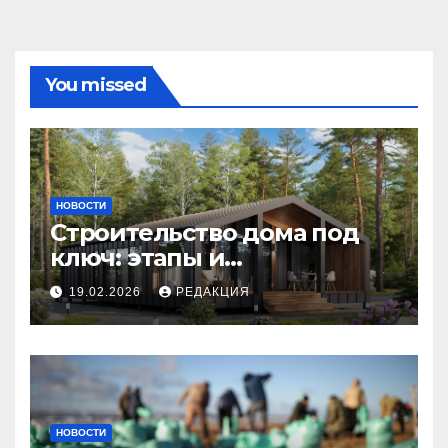
You missed
НОВОСТИ
Строительство дома под
ключ: этапы и
планирование бюджета
19.02.2026
РЕДАКЦИЯ
НОВОСТИ