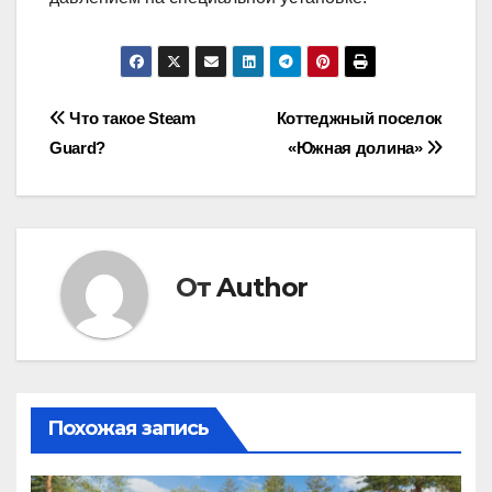
Навигация
Что такое Steam
Коттеджный поселок
Guard?
«Южная долина»
по
записям
От
Author
Похожая запись