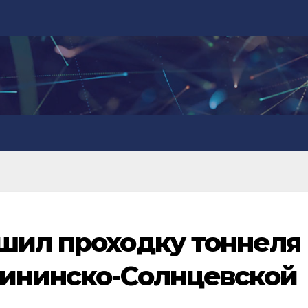
шил проходку тоннеля
лининско-Солнцевской