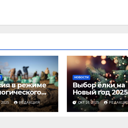
И
НОВОСТИ
сия в режиме
Выбор ёлки на
логического
Новый год 2025
оса
тренды и сове
, 2025
РЕДАКЦИЯ
ОКТ 16, 2025
РЕДАКЦИ
для идеальног
праздника