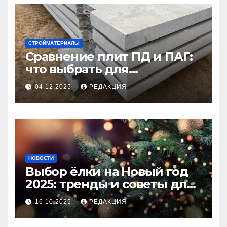
СТРОЙМАТЕРИАЛЫ
Сравнение плит ПД и ПАГ:
что выбрать для
долговечного и прочного
04.12.2025
РЕДАКЦИЯ
покрытия
НОВОСТИ
Выбор ёлки на Новый год
2025: тренды и советы для
идеального праздника
16.10.2025
РЕДАКЦИЯ