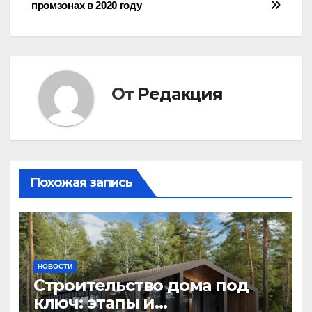
записям
промзонах в 2020 году
От
Редакция
Похожая запись
НОВОСТИ
Строительство дома под
ключ: этапы и