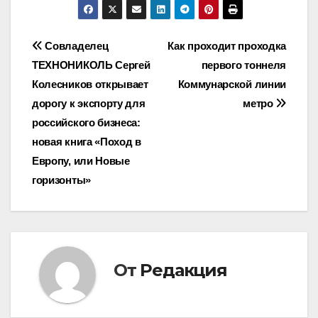
Навигация
Совладелец
Как проходит проходка
ТЕХНОНИКОЛЬ Сергей
первого тоннеля
по
Колесников открывает
Коммунарской линии
записям
дорогу к экспорту для
метро
российского бизнеса:
новая книга «Поход в
Европу, или Новые
горизонты»
От
Редакция