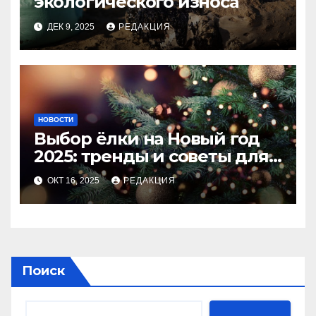
экологического износа
ДЕК 9, 2025
РЕДАКЦИЯ
НОВОСТИ
Выбор ёлки на Новый год
2025: тренды и советы для
идеального праздника
ОКТ 16, 2025
РЕДАКЦИЯ
Поиск