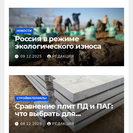
НОВОСТИ
Россия в режиме
экологического износа
09.12.2025
РЕДАКЦИЯ
СТРОЙМАТЕРИАЛЫ
Сравнение плит ПД и ПАГ:
что выбрать для
долговечного и прочного
04.12.2025
РЕДАКЦИЯ
покрытия